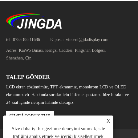
tel:
0755-85211686
E-posta:
vincent@jdadisplay.com
Adres:
KaiWo Binası, Kengzi Caddesi, Pingshan Bölgesi,
Shenzhen, Çin
TALEP GÖNDER
LCD ekran çözümümüz, TFT ekranımız, monokrom LCD ve OLED
ekranımız vb. Hakkında sorular için lütfen e -postanızı bize bırakın ve
24 saat içinde iletişim halinde olacağız.
ŞİMDİ SORUŞTUR
X
Size daha iyi bir gezinme deneyimi sunmak, site
trafiğini analiz etmek ve içeriği kişiselleştirmek