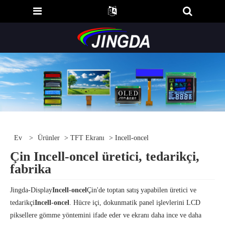
Ev
>
Ürünler
>
TFT Ekranı
> Incell-oncel
Çin Incell-oncel üretici, tedarikçi,
fabrika
Jingda-Display
Incell-oncel
Çin'de toptan satış yapabilen üretici ve
tedarikçi
Incell-oncel
. Hücre içi, dokunmatik panel işlevlerini LCD
piksellere gömme yöntemini ifade eder ve ekranı daha ince ve daha