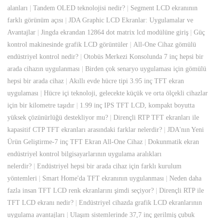
alanları
|
Tandem OLED teknolojisi nedir?
|
Segment LCD ekranının
farklı görünüm açısı
|
JDA Graphic LCD Ekranlar: Uygulamalar ve
Avantajlar
|
Jingda ekrandan 12864 dot matrix lcd modülüne giriş
|
Güç
kontrol makinesinde grafik LCD görüntüler
|
All-One Cihaz gömülü
endüstriyel kontrol nedir?
|
Otobüs Merkezi Konsolunda 7 inç hepsi bir
arada cihazın uygulanması
|
Birden çok senaryo uygulaması için gömülü
hepsi bir arada cihaz
|
Akıllı evde hücre tipi 3.95 inç TFT ekran
uygulaması
|
Hücre içi teknoloji, gelecekte küçük ve orta ölçekli cihazlar
için bir kilometre taşıdır
|
1.99 inç IPS TFT LCD, kompakt boyutta
yüksek çözünürlüğü destekliyor mu?
|
Dirençli RTP TFT ekranları ile
kapasitif CTP TFT ekranları arasındaki farklar nelerdir?
|
JDA'nın Yeni
Ürün Geliştirme-7 inç TFT Ekran All-One Cihaz
|
Dokunmatik ekran
endüstriyel kontrol bilgisayarlarının uygulama aralıkları
nelerdir?
|
Endüstriyel hepsi bir arada cihaz için farklı kurulum
yöntemleri
|
Smart Home'da TFT ekranının uygulanması
|
Neden daha
fazla insan TFT LCD renk ekranlarını şimdi seçiyor?
|
Dirençli RTP ile
TFT LCD ekranı nedir?
|
Endüstriyel cihazda grafik LCD ekranlarının
uygulama avantajları
|
Ulaşım sistemlerinde 37,7 inç gerilmiş çubuk