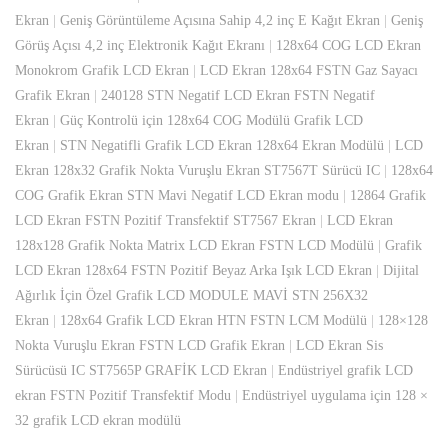
Ekran
|
Geniş Görüntüleme Açısına Sahip 4,2 inç E Kağıt Ekran
|
Geniş
Görüş Açısı 4,2 inç Elektronik Kağıt Ekranı
|
128x64 COG LCD Ekran
Monokrom Grafik LCD Ekran
|
LCD Ekran 128x64 FSTN Gaz Sayacı
Grafik Ekran
|
240128 STN Negatif LCD Ekran FSTN Negatif
Ekran
|
Güç Kontrolü için 128x64 COG Modülü Grafik LCD
Ekran
|
STN Negatifli Grafik LCD Ekran 128x64 Ekran Modülü
|
LCD
Ekran 128x32 Grafik Nokta Vuruşlu Ekran ST7567T Sürücü IC
|
128x64
COG Grafik Ekran STN Mavi Negatif LCD Ekran modu
|
12864 Grafik
LCD Ekran FSTN Pozitif Transfektif ST7567 Ekran
|
LCD Ekran
128x128 Grafik Nokta Matrix LCD Ekran FSTN LCD Modülü
|
Grafik
LCD Ekran 128x64 FSTN Pozitif Beyaz Arka Işık LCD Ekran
|
Dijital
Ağırlık İçin Özel Grafik LCD MODULE MAVİ STN 256X32
Ekran
|
128x64 Grafik LCD Ekran HTN FSTN LCM Modülü
|
128×128
Nokta Vuruşlu Ekran FSTN LCD Grafik Ekran
|
LCD Ekran Sis
Sürücüsü IC ST7565P GRAFİK LCD Ekran
|
Endüstriyel grafik LCD
ekran FSTN Pozitif Transfektif Modu
|
Endüstriyel uygulama için 128 ×
32 grafik LCD ekran modülü