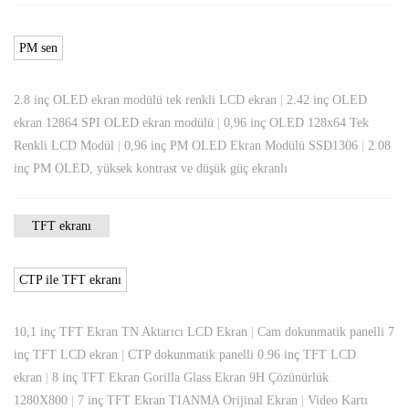
PM sen
2.8 inç OLED ekran modülü tek renkli LCD ekran
|
2.42 inç OLED
ekran 12864 SPI OLED ekran modülü
|
0,96 inç OLED 128x64 Tek
Renkli LCD Modül
|
0,96 inç PM OLED Ekran Modülü SSD1306
|
2.08
inç PM OLED, yüksek kontrast ve düşük güç ekranlı
TFT ekranı
CTP ile TFT ekranı
10,1 inç TFT Ekran TN Aktarıcı LCD Ekran
|
Cam dokunmatik panelli 7
inç TFT LCD ekran
|
CTP dokunmatik panelli 0.96 inç TFT LCD
ekran
|
8 inç TFT Ekran Gorilla Glass Ekran 9H Çözünürlük
1280X800
|
7 inç TFT Ekran TIANMA Orijinal Ekran
|
Video Kartı