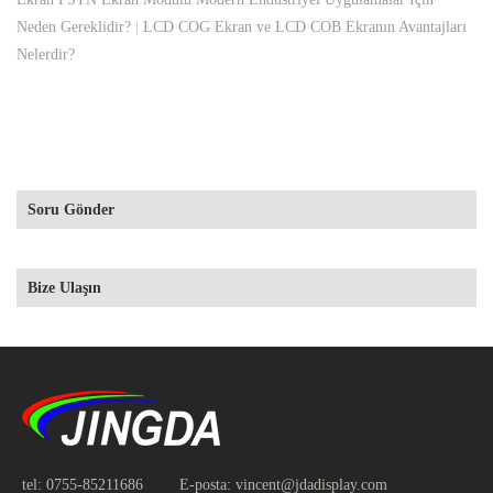
Neden Gereklidir?
|
LCD COG Ekran ve LCD COB Ekranın Avantajları
Nelerdir?
Soru Gönder
Bize Ulaşın
tel:
0755-85211686
E-posta:
vincent@jdadisplay.com