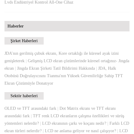
Lvds Endüstriyel Kontrol All-One Cihaz
Haberler
Şirket Haberleri
JDA’nın gerilmiş çubuk ekranı, Kore ortaklığı ile küresel ayak izini
genişleterek
|
Gelişmiş LCD ekran çözümlerinde küresel ortağınız- Jingda
ekran
|
Jingda Ekran Şirketi Tatil Bildirimi Hakkında
|
JDA, Halk
Otobüsü Doğrulayıcısını Tianma'nın Yüksek Güvenilirliğe Sahip TFT
Ekran Çözümüyle Donatıyor
Sektör haberleri
OLED ve TFT arasındaki fark
|
Dot Matrix ekranı ve TFT ekranı
arasındaki fark
|
TFT renk LCD ekranların çalışma özellikleri ve sürüş
yöntemleri nelerdir?
|
LCD ekranının çarkı ve koçanı nedir?
|
Farklı LCD
ekran türleri nelerdir?
|
LCD ne anlama geliyor ve nasıl çalışıyor?
|
LCD