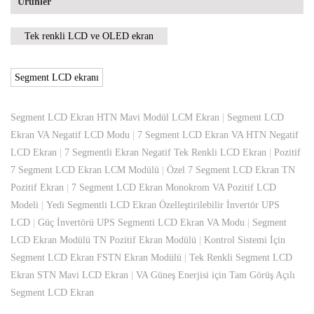
Ürünler
Tek renkli LCD ve OLED ekran
Segment LCD ekranı
Segment LCD Ekran HTN Mavi Modül LCM Ekran
|
Segment LCD
Ekran VA Negatif LCD Modu
|
7 Segment LCD Ekran VA HTN Negatif
LCD Ekran
|
7 Segmentli Ekran Negatif Tek Renkli LCD Ekran
|
Pozitif
7 Segment LCD Ekran LCM Modülü
|
Özel 7 Segment LCD Ekran TN
Pozitif Ekran
|
7 Segment LCD Ekran Monokrom VA Pozitif LCD
Modeli
|
Yedi Segmentli LCD Ekran Özelleştirilebilir İnvertör UPS
LCD
|
Güç İnvertörü UPS Segmenti LCD Ekran VA Modu
|
Segment
LCD Ekran Modülü TN Pozitif Ekran Modülü
|
Kontrol Sistemi İçin
Segment LCD Ekran FSTN Ekran Modülü
|
Tek Renkli Segment LCD
Ekran STN Mavi LCD Ekran
|
VA Güneş Enerjisi için Tam Görüş Açılı
Segment LCD Ekran