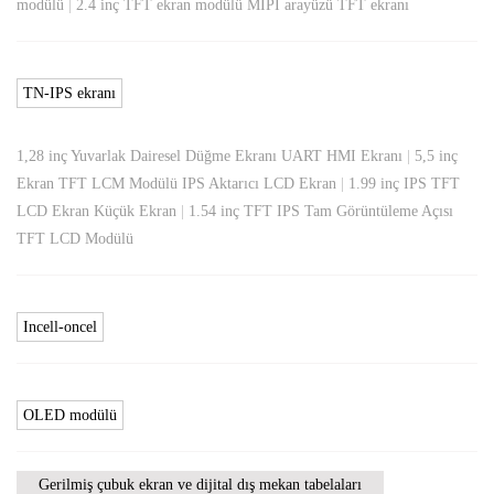
modülü
|
2.4 inç TFT ekran modülü MIPI arayüzü TFT ekranı
TN-IPS ekranı
1,28 inç Yuvarlak Dairesel Düğme Ekranı UART HMI Ekranı
|
5,5 inç
Ekran TFT LCM Modülü IPS Aktarıcı LCD Ekran
|
1.99 inç IPS TFT
LCD Ekran Küçük Ekran
|
1.54 inç TFT IPS Tam Görüntüleme Açısı
TFT LCD Modülü
Incell-oncel
OLED modülü
Gerilmiş çubuk ekran ve dijital dış mekan tabelaları