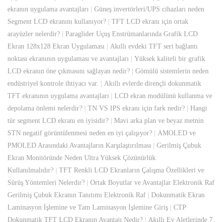
ekranın uygulama avantajları
|
Güneş invertörleri/UPS cihazları neden
Segment LCD ekranını kullanıyor?
|
TFT LCD ekranı için ortak
arayüzler nelerdir?
|
Paraglider Uçuş Enstrümanlarında Grafik LCD
Ekran 128x128 Ekran Uygulaması
|
Akıllı evdeki TFT seri bağlantı
noktası ekranının uygulaması ve avantajları
|
Yüksek kaliteli bir grafik
LCD ekranın öne çıkmasını sağlayan nedir?
|
Gömülü sistemlerin neden
endüstriyel kontrole ihtiyacı var.
|
Akıllı evlerde dirençli dokunmatik
TFT ekranının uygulama avantajları
|
LCD ekran modülünü kullanma ve
depolama önlemi nelerdir?
|
TN VS IPS ekranı için fark nedir?
|
Hangi
tür segment LCD ekranı en iyisidir?
|
Mavi arka plan ve beyaz metnin
STN negatif görüntülenmesi neden en iyi çalışıyor?
|
AMOLED ve
PMOLED Arasındaki Avantajların Karşılaştırılması
|
Gerilmiş Çubuk
Ekran Monitöründe Neden Ultra Yüksek Çözünürlük
Kullanılmalıdır?
|
TFT Renkli LCD Ekranların Çalışma Özellikleri ve
Sürüş Yöntemleri Nelerdir?
|
Ortak Boyutlar ve Avantajlar Elektronik Raf
Gerilmiş Çubuk Ekranın Tanıtımı Elektronik Raf
|
Dokunmatik Ekran
Laminasyon İşlemine ve Tam Laminasyon İşlemine Giriş
|
CTP
Dokunmatik TFT LCD Ekranın Avantajı Nedir?
|
Akıllı Ev Aletlerinde 7