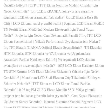
Öncülük Ediyor?
|
CTP'li TFT Ekran Nedir ve Modern Cihazlar İçin
Neden Önemlidir?
|
Bir LCD EKRANDA nokta vuruşlu ekran ile
segmentli LCD ekran arasındaki fark nedir?
|
OLED Ekrana Kısa Bir
Giriş
|
LCD Ekranın temel prensibi nedir?
|
Segment LCD Ekran Modülü
TN Pozitif Ekran Modülünü Modern Elektronik İçin Temel Yapan
Nedir?
|
Projeniz için Neden Cam Dokunmatik Panelli 7 İnç TFT LCD
Ekranı Seçmelisiniz?
|
Yüksek Performanslı Uygulamalar için Neden 7
İnç TFT Ekranlı TIANMA Orijinal Ekranı Seçmelisiniz?
|
TN Ekranlar,
HTN Ekranlar, STN Ekranlar ve VA Ekranlar ve Uygulamaları
Arasındaki Farklar Nasıl Ayırt Edilir?
|
VA segmentli LCD ekranın
avantajları ve dezavantajları nelerdir?
|
1602 LCD Ekran Karakter Ekranı
TN STN Kırmızı LCD Ekran Modern Elektronik Cihazlar İçin Neden
Gereklidir?
|
Monokrom LCD Sivil Ekranın Güç Tüketimini Etkileyen
Faktörler Nelerdir?
|
TFT Ekran ve LCD Ekran: Temel Farklar
Nelerdir?
|
0,96 inç PM OLED Ekran Modülü SSD1306'yı gömülü
projeler için bu kadar güvenilir kılan şey nedir?
|
Cam Kapak Plakasının
Üç Üretim Süreci Nelerdir?
|
Kontrol Sistemine Yönelik Segment LCD
Ekran FSTN Ekran Modülü Modern Endüstriyel Uygulamalar İçin