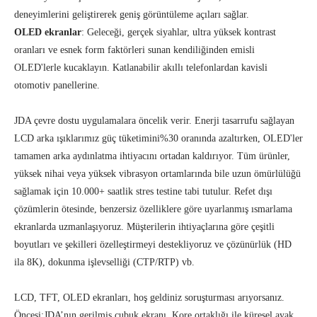
deneyimlerini geliştirerek geniş görüntüleme açıları sağlar.
OLED ekranlar
: Geleceği, gerçek siyahlar, ultra yüksek kontrast
oranları ve esnek form faktörleri sunan kendiliğinden emisli
OLED'lerle kucaklayın. Katlanabilir akıllı telefonlardan kavisli
otomotiv panellerine.
JDA çevre dostu uygulamalara öncelik verir. Enerji tasarrufu sağlayan
LCD arka ışıklarımız güç tüketimini%30 oranında azaltırken, OLED'ler
tamamen arka aydınlatma ihtiyacını ortadan kaldırıyor. Tüm ürünler,
yüksek nihai veya yüksek vibrasyon ortamlarında bile uzun ömürlülüğü
sağlamak için 10.000+ saatlik stres testine tabi tutulur. Refet dışı
çözümlerin ötesinde, benzersiz özelliklere göre uyarlanmış ısmarlama
ekranlarda uzmanlaşıyoruz. Müşterilerin ihtiyaçlarına göre çeşitli
boyutları ve şekilleri özelleştirmeyi destekliyoruz ve çözünürlük (HD
ila 8K), dokunma işlevselliği (CTP/RTP) vb.
LCD, TFT, OLED ekranları, hoş geldiniz soruşturması arıyorsanız.
Öncesi:
JDA’nın gerilmiş çubuk ekranı, Kore ortaklığı ile küresel ayak