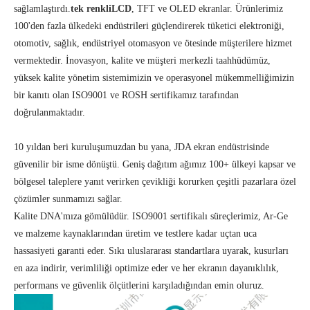
sağlamlaştırdı.
tek renkli
LCD
, TFT ve OLED ekranlar. Ürünlerimiz
100'den fazla ülkedeki endüstrileri güçlendirerek tüketici elektroniği,
otomotiv, sağlık, endüstriyel otomasyon ve ötesinde müşterilere hizmet
vermektedir. İnovasyon, kalite ve müşteri merkezli taahhüdümüz,
yüksek kalite yönetim sistemimizin ve operasyonel mükemmelliğimizin
bir kanıtı olan ISO9001 ve ROSH sertifikamız tarafından
doğrulanmaktadır.
10 yıldan beri kuruluşumuzdan bu yana, JDA ekran endüstrisinde
güvenilir bir isme dönüştü. Geniş dağıtım ağımız 100+ ülkeyi kapsar ve
bölgesel taleplere yanıt verirken çevikliği korurken çeşitli pazarlara özel
çözümler sunmamızı sağlar.
Kalite DNA'mıza gömülüdür. ISO9001 sertifikalı süreçlerimiz, Ar-Ge
ve malzeme kaynaklarından üretim ve testlere kadar uçtan uca
hassasiyeti garanti eder. Sıkı uluslararası standartlara uyarak, kusurları
en aza indirir, verimliliği optimize eder ve her ekranın dayanıklılık,
performans ve güvenlik ölçütlerini karşıladığından emin oluruz.