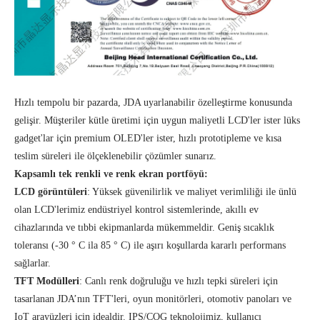
Hızlı tempolu bir pazarda, JDA uyarlanabilir özelleştirme konusunda
gelişir. Müşteriler kütle üretimi için uygun maliyetli LCD'ler ister lüks
gadget'lar için premium OLED'ler ister, hızlı prototipleme ve kısa
teslim süreleri ile ölçeklenebilir çözümler sunarız.
Kapsamlı tek renkli ve renk ekran portföyü:
LCD görüntüleri
: Yüksek güvenilirlik ve maliyet verimliliği ile ünlü
olan LCD'lerimiz endüstriyel kontrol sistemlerinde, akıllı ev
cihazlarında ve tıbbi ekipmanlarda mükemmeldir. Geniş sıcaklık
toleransı (-30 ° C ila 85 ° C) ile aşırı koşullarda kararlı performans
sağlarlar.
TFT Modülleri
: Canlı renk doğruluğu ve hızlı tepki süreleri için
tasarlanan JDA’nın TFT'leri, oyun monitörleri, otomotiv panoları ve
IoT arayüzleri için idealdir. IPS/COG teknolojimiz, kullanıcı