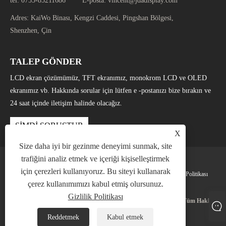
tel:
0755-85211686
E-posta:
vincent@jdadisplay.com
Adres:
KaiWo Binası, Kengzi Caddesi, Pingshan Bölgesi,
Shenzhen, Çin
TALEP GÖNDER
LCD ekran çözümümüz, TFT ekranımız, monokrom LCD ve OLED
ekranımız vb. Hakkında sorular için lütfen e -postanızı bize bırakın ve
24 saat içinde iletişim halinde olacağız.
ŞİMDİ SORUŞTUR
X
Size daha iyi bir gezinme deneyimi sunmak, site
trafiğini analiz etmek ve içeriği kişiselleştirmek
için çerezleri kullanıyoruz. Bu siteyi kullanarak
Links
Sitemap
RSS
XML
Gizlilik Politikası
çerez kullanımımızı kabul etmiş olursunuz.
Gizlilik Politikası
Telif Hakkı © 2025 Shenzhen Jingda Display Technology Co., Ltd. Tüm Hakları
Saklıdır.
Reddetmek
Kabul etmek